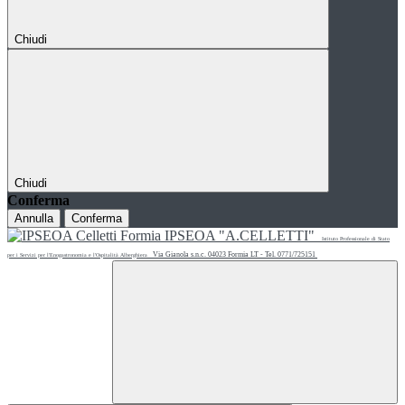
Chiudi
Chiudi
Conferma
Annulla
Conferma
IPSEOA "A.CELLETTI"
Istituto Professionale di Stato
Via Gianola s.n.c. 04023 Formia LT - Tel. 0771/725151
per i Servizi per l'Enogastronomia e l'Ospitalità Alberghiera