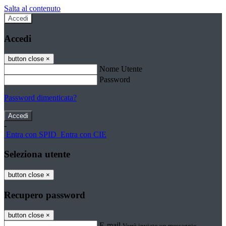
Salta al contenuto
Accedi
Accedi
button close
×
Nome Utente
Password
Password dimenticata?
-
Entra con SPID
Entra con CIE
Seleziona utente
button close
×
Recupero password
button close
×
E-mail
Verrà inviato un messaggio