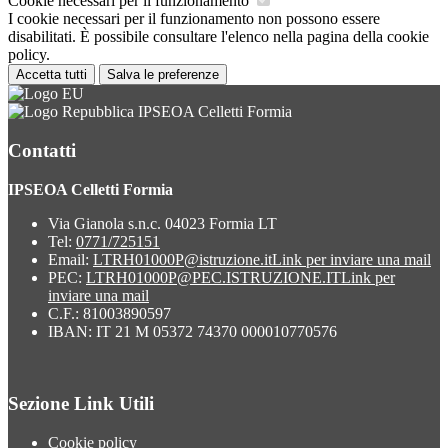
Cookie necessari per il funzionamento
I cookie necessari per il funzionamento non possono essere
disabilitati. È possibile consultare l'elenco nella pagina della cookie
policy.
Accetta tutti
Salva le preferenze
IPSEOA Celletti Formia
Contatti
IPSEOA Celletti Formia
Via Gianola s.n.c. 04023 Formia LT
Tel:
0771/725151
Email:
LTRH01000P@istruzione.it
Link per inviare una mail
PEC:
LTRH01000P@PEC.ISTRUZIONE.IT
Link per
inviare una mail
C.F.: 81003890597
IBAN: IT 21 M 05372 74370 000010770576
Sezione Link Utili
Cookie policy