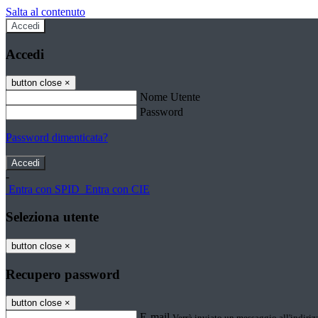
Salta al contenuto
Accedi
Accedi
button close
×
Nome Utente
Password
Password dimenticata?
-
Entra con SPID
Entra con CIE
Seleziona utente
button close
×
Recupero password
button close
×
E-mail
Verrà inviato un messaggio all'indirizz