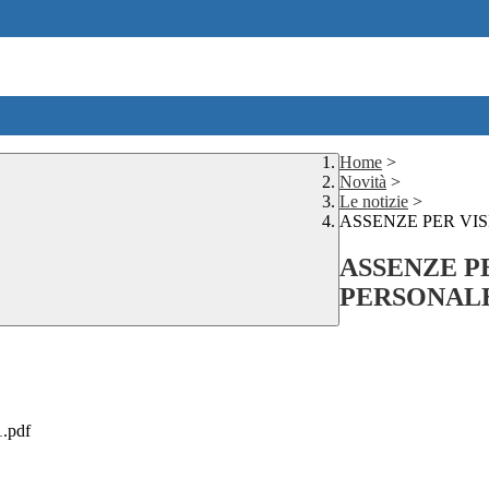
Home
>
Novità
>
Le notizie
>
ASSENZE PER VI
ASSENZE P
PERSONALE
.pdf