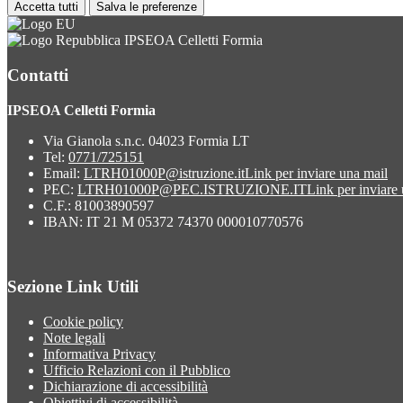
Accetta tutti
Salva le preferenze
IPSEOA Celletti Formia
Contatti
IPSEOA Celletti Formia
Via Gianola s.n.c. 04023 Formia LT
Tel:
0771/725151
Email:
LTRH01000P@istruzione.it
Link per inviare una mail
PEC:
LTRH01000P@PEC.ISTRUZIONE.IT
Link per inviare
C.F.: 81003890597
IBAN: IT 21 M 05372 74370 000010770576
Sezione Link Utili
Cookie policy
Note legali
Informativa Privacy
Ufficio Relazioni con il Pubblico
Dichiarazione di accessibilità
Obiettivi di accessibilità