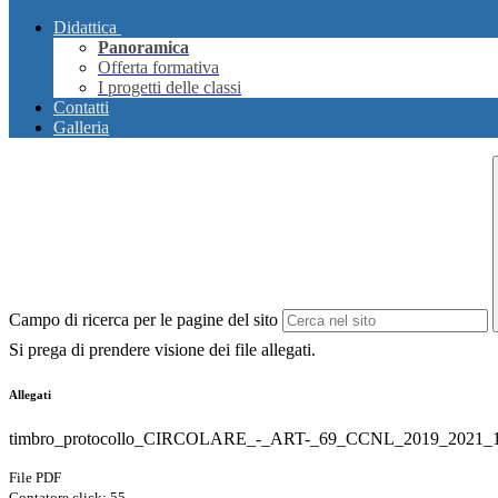
Didattica
Panoramica
Offerta formativa
I progetti delle classi
Contatti
Galleria
Campo di ricerca per le pagine del sito
Si prega di prendere visione dei file allegati.
Allegati
timbro_protocollo_CIRCOLARE_-_ART-_69_CCNL_2019_2021_1
File PDF
Contatore click: 55