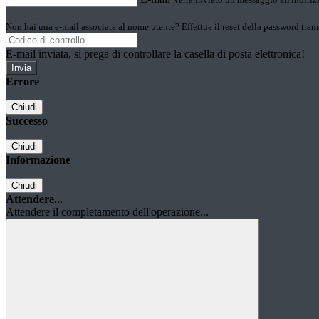
Non hai una e-mail associata al nome utente? Effettua il reset della password tram
E-mail inviata, si prega di controllare la casella di posta elettronica!
Errore
Chiudi
Successo
Chiudi
Informazione
Chiudi
Attendere...
Attendere il completamento dell'operazione...