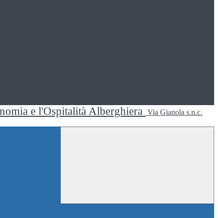
ronomia e l'Ospitalità Alberghiera
Via Gianola s.n.c.