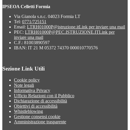
IPSEOA Celletti Formia
Via Gianola s.n.c. 04023 Formia LT
Tel:
0771/725151
Email:
LTRH01000P@istruzione.it
Link per inviare una mail
PEC:
LTRH01000P@PEC.ISTRUZIONE.IT
Link per
inviare una mail
C.F.: 81003890597
IBAN: IT 21 M 05372 74370 000010770576
Sezione Link Utili
Cookie policy
Note legali
Informativa Privacy
Ufficio Relazioni con il Pubblico
Dichiarazione di accessibilità
Obiettivi di accessibilità
Whistleblowing
Gestione consensi cookie
Amministrazione trasparente