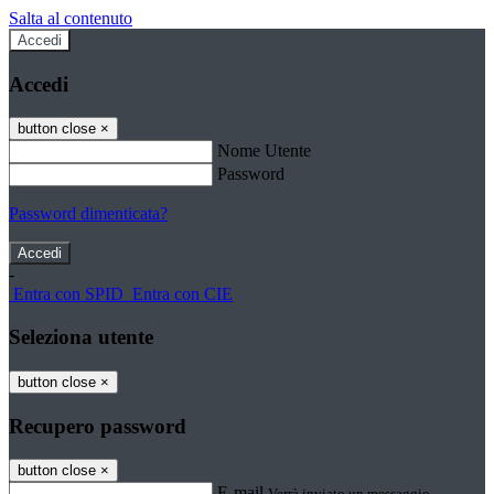
Salta al contenuto
Accedi
Accedi
button close
×
Nome Utente
Password
Password dimenticata?
-
Entra con SPID
Entra con CIE
Seleziona utente
button close
×
Recupero password
button close
×
E-mail
Verrà inviato un messaggio