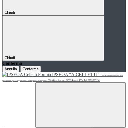
Chiudi
Chiudi
Conferma
Annulla
Conferma
IPSEOA "A.CELLETTI"
Istituto Professionale di Stato
Via Gianola s.n.c. 04023 Formia LT - Tel. 0771/725151
per i Servizi per l'Enogastronomia e l'Ospitalità Alberghiera