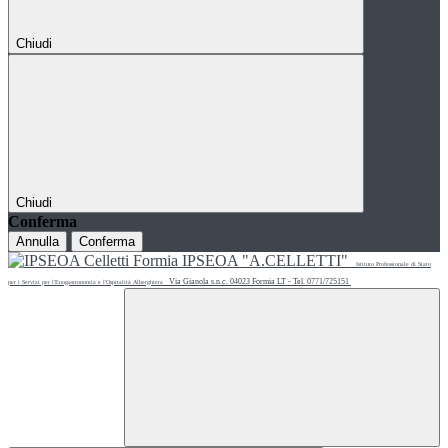
Chiudi
Chiudi
Conferma
Annulla
Conferma
IPSEOA "A.CELLETTI"
Istituto Professionale di Stato
Via Gianola s.n.c. 04023 Formia LT - Tel. 0771/725151
per i Servizi per l'Enogastronomia e l'Ospitalità Alberghiera