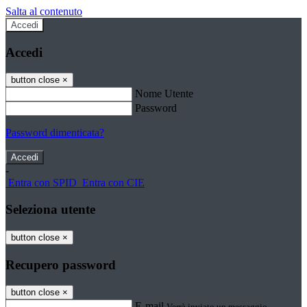
Salta al contenuto
Accedi
Accedi
button close
×
Nome Utente
Password
Password dimenticata?
-
Entra con SPID
Entra con CIE
Seleziona utente
button close
×
Recupero password
button close
×
E-mail
Verrà inviato un messaggio