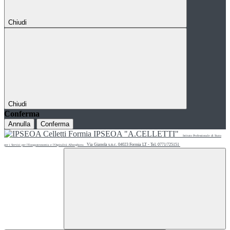
Chiudi
Chiudi
Conferma
Annulla
Conferma
IPSEOA "A.CELLETTI"
Istituto Professionale di Stato
Via Gianola s.n.c. 04023 Formia LT - Tel. 0771/725151
per i Servizi per l'Enogastronomia e l'Ospitalità Alberghiera