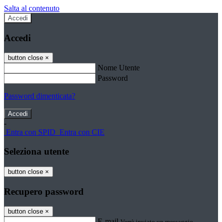
Salta al contenuto
Accedi
Accedi
button close
×
Nome Utente
Password
Password dimenticata?
-
Entra con SPID
Entra con CIE
Seleziona utente
button close
×
Recupero password
button close
×
E-mail
Verrà inviato un messaggio