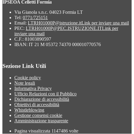
IPSEOA Celletti Formia
Via Gianola s.n.c. 04023 Formia LT
Tel:
0771/725151
Email:
LTRH01000P@istruzione.it
Link per inviare una mail
PEC:
LTRH01000P@PEC.ISTRUZIONE.IT
Link per
inviare una mail
C.F.: 81003890597
IBAN: IT 21 M 05372 74370 000010770576
Sezione Link Utili
Cookie policy
Note legali
Informativa Privacy
Ufficio Relazioni con il Pubblico
Dichiarazione di accessibilità
Obiettivi di accessibilità
Whistleblowing
Gestione consensi cookie
Amministrazione trasparente
Pagina visualizzata
1147486
volte