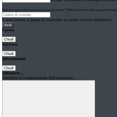
Non hai una e-mail associata al nome utente? Effettua il reset della password tram
E-mail inviata, si prega di controllare la casella di posta elettronica!
Errore
Chiudi
Successo
Chiudi
Informazione
Chiudi
Attendere...
Attendere il completamento dell'operazione...