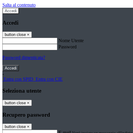
Salta al contenuto
Accedi
Accedi
button close
×
Nome Utente
Password
Password dimenticata?
-
Entra con SPID
Entra con CIE
Seleziona utente
button close
×
Recupero password
button close
×
E-mail
Verrà inviato un messaggio all'indirizz