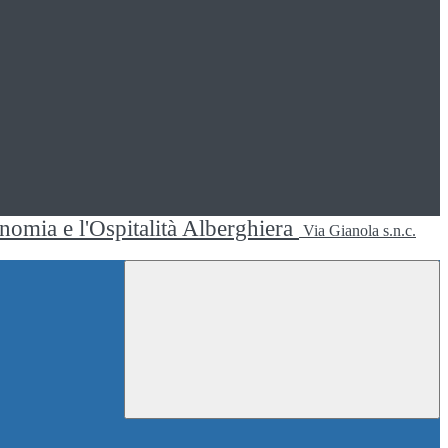
ronomia e l'Ospitalità Alberghiera
Via Gianola s.n.c.