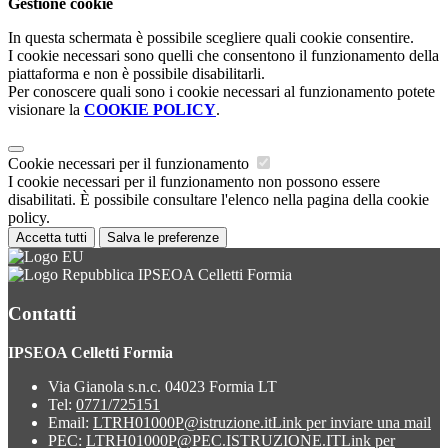
Gestione cookie
In questa schermata è possibile scegliere quali cookie consentire.
I cookie necessari sono quelli che consentono il funzionamento della
piattaforma e non è possibile disabilitarli.
Per conoscere quali sono i cookie necessari al funzionamento potete
visionare la
COOKIE POLICY
.
Cookie necessari per il funzionamento
I cookie necessari per il funzionamento non possono essere
disabilitati. È possibile consultare l'elenco nella pagina della cookie
policy.
Accetta tutti
Salva le preferenze
IPSEOA Celletti Formia
Contatti
IPSEOA Celletti Formia
Via Gianola s.n.c. 04023 Formia LT
Tel:
0771/725151
Email:
LTRH01000P@istruzione.it
Link per inviare una mail
PEC:
LTRH01000P@PEC.ISTRUZIONE.IT
Link per