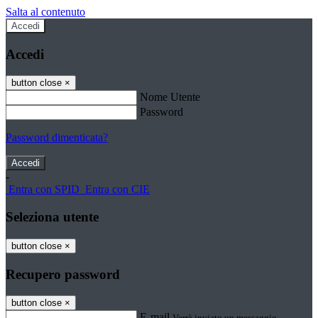
Salta al contenuto
Accedi
Accedi
button close
×
Nome Utente
Password
Password dimenticata?
-
Entra con SPID
Entra con CIE
Seleziona utente
button close
×
Recupero password
button close
×
E-mail
Verrà inviato un messaggio