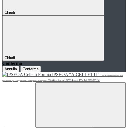
Chiudi
Chiudi
Conferma
Annulla
Conferma
IPSEOA "A.CELLETTI"
Istituto Professionale di Stato
Via Gianola s.n.c. 04023 Formia LT - Tel. 0771/725151
per i Servizi per l'Enogastronomia e l'Ospitalità Alberghiera