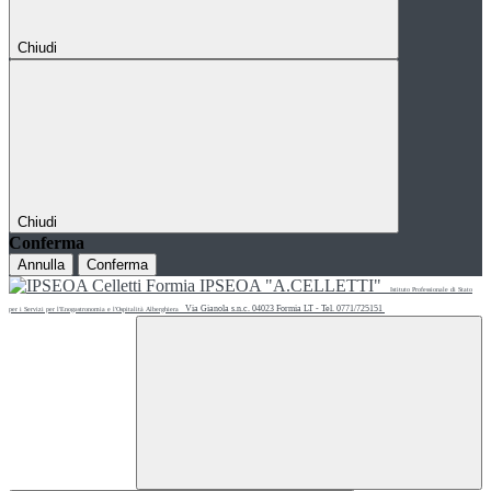
Chiudi
Chiudi
Conferma
Annulla
Conferma
IPSEOA "A.CELLETTI"
Istituto Professionale di Stato
Via Gianola s.n.c. 04023 Formia LT - Tel. 0771/725151
per i Servizi per l'Enogastronomia e l'Ospitalità Alberghiera