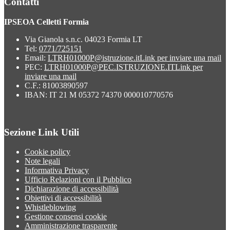
Contatti
IPSEOA Celletti Formia
Via Gianola s.n.c. 04023 Formia LT
Tel:
0771/725151
Email:
LTRH01000P@istruzione.it
Link per inviare una mail
PEC:
LTRH01000P@PEC.ISTRUZIONE.IT
Link per
inviare una mail
C.F.: 81003890597
IBAN: IT 21 M 05372 74370 000010770576
Sezione Link Utili
Cookie policy
Note legali
Informativa Privacy
Ufficio Relazioni con il Pubblico
Dichiarazione di accessibilità
Obiettivi di accessibilità
Whistleblowing
Gestione consensi cookie
Amministrazione trasparente