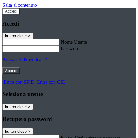
Salta al contenuto
Accedi
Accedi
button close
×
Nome Utente
Password
Password dimenticata?
-
Entra con SPID
Entra con CIE
Seleziona utente
button close
×
Recupero password
button close
×
E-mail
Verrà inviato un messaggio